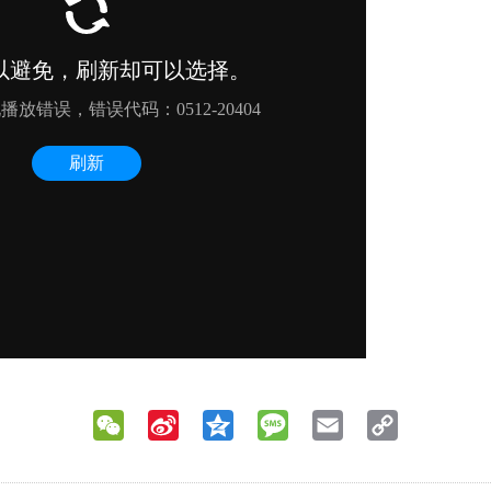
WeChat
Sina
Qzone
Message
Email
Copy
Weibo
Link