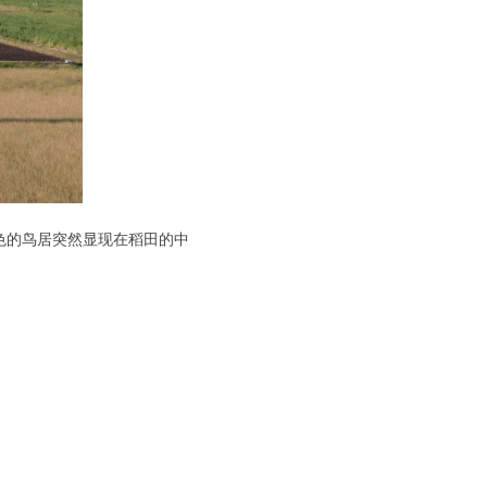
色的鸟居突然显现在稻田的中