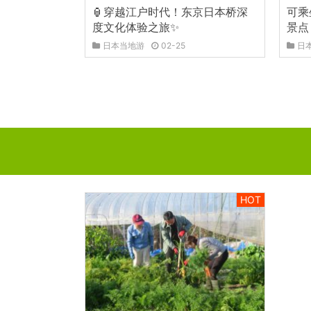
🏮穿越江户时代！东京日本桥深
可乘
度文化体验之旅✨
景点
日本当地游
02-25
日
HOT