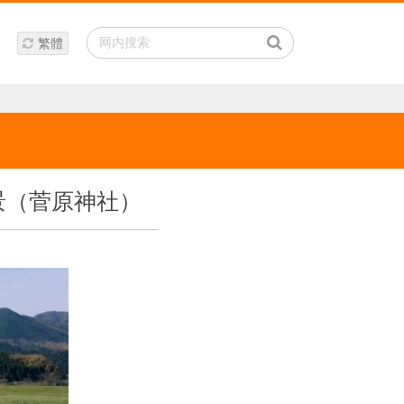
繁體
景（菅原神社）