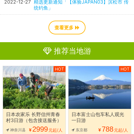
2022-12-27
精选更新通知「【体验JAPAN03】滨松市 传
统钓鱼」
查看更多
推荐当地游
HOT
HOT
日本农家乐 长野信州青春
日本富士山包车私人观光
村3日游（包含接送服务）
一日游
2999
788
神奈川县
元起/人
东京都
元起/人