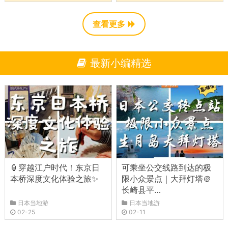
查看更多
最新小编精选
🏮穿越江户时代！东京日
可乘坐公交线路到达的极
本桥深度文化体验之旅✨
限小众景点｜大拜灯塔＠
长崎县平…
日本当地游
日本当地游
02-25
02-11