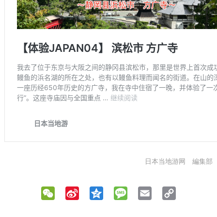
日本当地游网 編集部
WeChat
Sina
Qzone
Message
Email
Copy
Weibo
Link