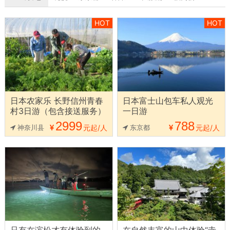
HOT
HOT
日本农家乐 长野信州青春
日本富士山包车私人观光
村3日游（包含接送服务）
一日游
2999
788
神奈川县
元起/人
东京都
元起/人
只有在滨松才有体验到的
在自然丰富的山中体验“寺