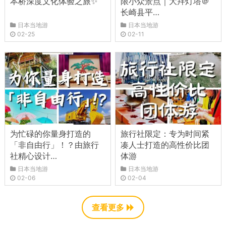
本桥深度文化体验之旅✨
限小众景点｜大拜灯塔＠
长崎县平…
日本当地游
日本当地游
02-25
02-11
为忙碌的你量身打造的
旅行社限定：专为时间紧
「非自由行」！？由旅行
凑人士打造的高性价比团
社精心设计…
体游
日本当地游
日本当地游
02-06
02-04
查看更多