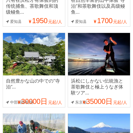
传统捕鱼、茶歌舞伎和顶
泊”和茶歌舞伎以及高级鳗
级鳗鱼…
鱼…
1950
1700
爱知县
元起/人
爱知县
元起/人
自然豊かな山の中での”寺
浜松にしかない伝統漁と
泊”…
茶歌舞伎と極上うなぎ体
験ツア…
30000日
35000日
中部国际机场
元起/人
东京都
元起/人