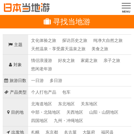
MENU
寻找当地游
文化体验之旅
探访历史之旅
纯净大自然之旅
主题
天然温泉・享受露天温泉之旅
美食之旅
情侣浪漫游
好友之旅
家庭之旅
亲子之旅
対象
悠闲老年游
旅游日数
一日游
多日游
产品类型
个人打包产品
包车
北海道地区
东北地区
关东地区
目的地
中部・北陆地区
关西地区
山阳・山阴地区
四国地区
九州・冲绳地区
出发地
札幌
东京都
名古屋
大阪府
福冈县