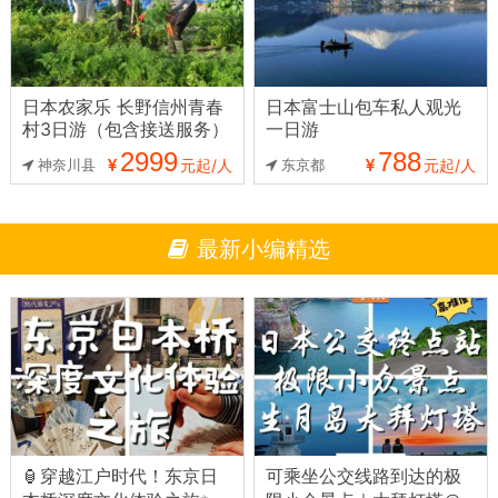
日本农家乐 长野信州青春
日本富士山包车私人观光
村3日游（包含接送服务）
一日游
2999
788
神奈川县
元起/人
东京都
元起/人
最新小编精选
🏮穿越江户时代！东京日
可乘坐公交线路到达的极