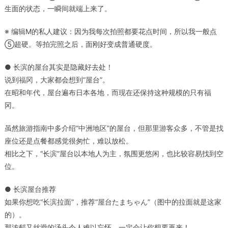
生面的状态，一瞬间就端上来了。
※ 编辑M的私人建议：因为我每次拍照都要花点时间，所以我一般点
⑤超硬。等拍完照之后，面刚好变成普通硬度。
● 长滨的屋台其实是隐藏好去处！
说到福冈，大家都会想到“屋台”。
在昭和年代，屋台遍布日本各地，而现在还保持这种规模的只有福
冈。
虽然旅游指南中多介绍“中洲地区”的屋台，但那里游客众多，不管是找
座位还是点餐都感觉很匆忙，难以放松。
相比之下，“长滨”屋台以本地人为主，氛围更悠闲，也比较容易找到空
位。
● 长滨屋台推荐
如果你想吃“长滨拉面”，推荐“屋台たまちゃん”（图中的拉面就是这家
的）。
那浓郁又丝滑的汤头令人难以忘怀，一定会让你想要再来！