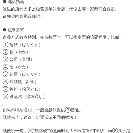
● 选店指南
这里的店铺大多是经营多年的老店，无论去哪一家都不会踩雷。
请凭你的直觉选择吧！
● 点餐方式
点餐方式有点特别。在点拉面时，可以指定面的软硬程度，比如：
① 超软（ばりやわ）
② 软（やわ）
③ 普通（普通）
④ 硬（かた）
⑤ 超硬（ばりかた）
⑥ 铁丝硬（針金）
⑦ 掉粉（粉落とし）
⑧ 过蒸汽（湯気通し）
如果不特别说明，一般会默认提供③普通。
既然来了，建议一定要试试不同的煮法！
顺便说一句，⑥“铁丝硬”的煮面时间大约只有10到15秒，而⑧几乎是