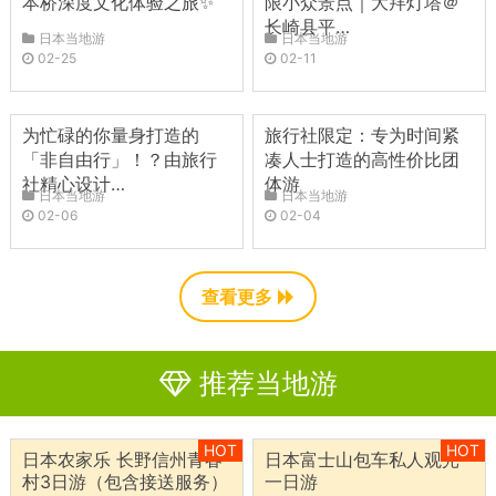
本桥深度文化体验之旅✨
限小众景点｜大拜灯塔＠
长崎县平…
日本当地游
日本当地游
02-25
02-11
为忙碌的你量身打造的
旅行社限定：专为时间紧
「非自由行」！？由旅行
凑人士打造的高性价比团
社精心设计…
体游
日本当地游
日本当地游
02-06
02-04
查看更多
推荐当地游
HOT
HOT
日本农家乐 长野信州青春
日本富士山包车私人观光
村3日游（包含接送服务）
一日游