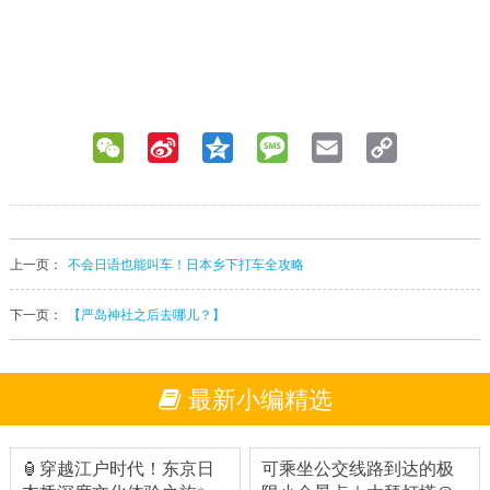
WeChat
Sina
Qzone
Message
Email
Copy
Weibo
Link
上一页：
不会日语也能叫车！日本乡下打车全攻略
下一页：
【严岛神社之后去哪儿？】
最新小编精选
🏮穿越江户时代！东京日
可乘坐公交线路到达的极