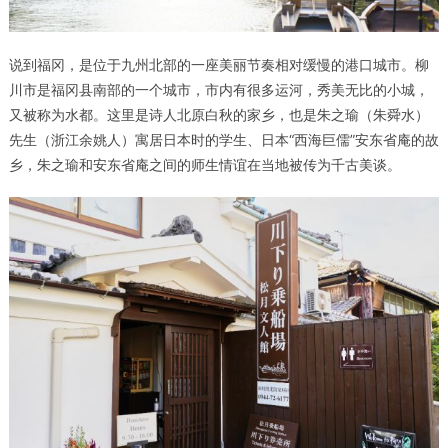
说到福冈，是位于九州北部的一座美丽节奏相对缓慢的港口城市。柳
川市是福冈县南部的一个城市，市内有很多运河，秀美无比的小城，
又被称为水都。这里是诗人北原白秋的家乡，也是朱之瑜（朱舜水）
先生（浙江余姚人）寓居日本时的学生、日本“西海巨儒”安东省庵的故
乡，朱之瑜和安东省庵之间的师生情谊在当地被传为千古美谈。