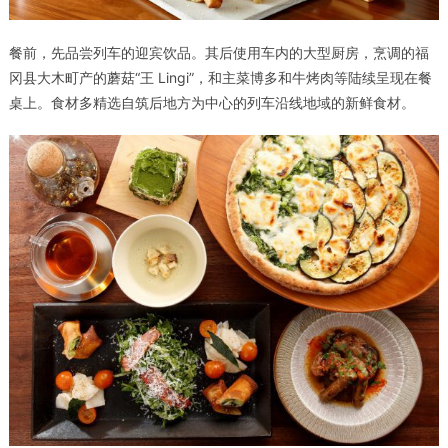
餐前，先品尝列车的迎宾饮品。其后使用车内的大型厨房，烹调的福
冈县大木町产的蘑菇“王 Lingi”，和主菜博多和牛烤肉等陆续呈现在餐
桌上。食材多精选自筑后地方为中心的列车沿线地域的新鲜食材。