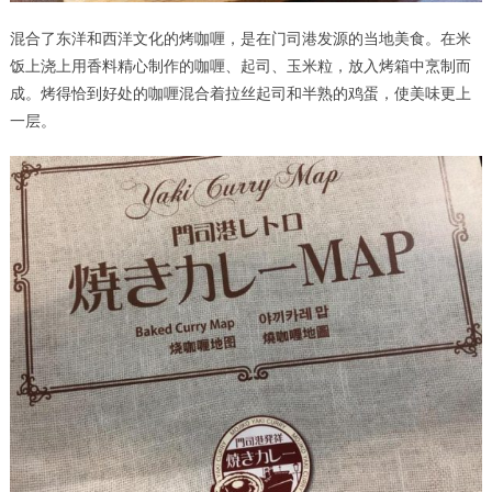
混合了东洋和西洋文化的烤咖喱，是在门司港发源的当地美食。在米
饭上浇上用香料精心制作的咖喱、起司、玉米粒，放入烤箱中烹制而
成。烤得恰到好处的咖喱混合着拉丝起司和半熟的鸡蛋，使美味更上
一层。