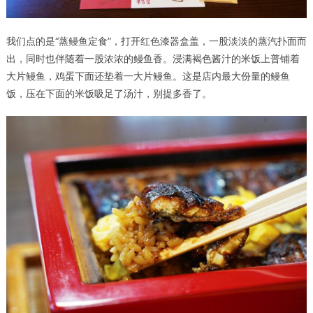
我们点的是“蒸鳗鱼定食”，打开红色漆器盒盖，一股淡淡的蒸汽扑面而
出，同时也伴随着一股浓浓的鳗鱼香。浸满褐色酱汁的米饭上普铺着
大片鳗鱼，鸡蛋下面还垫着一大片鳗鱼。这是店内最大份量的鳗鱼
饭，压在下面的米饭吸足了汤汁，别提多香了。