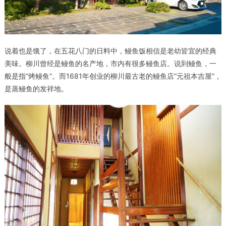
说着也是饿了，在五花八门的日料中，鳗鱼饭相信是老幼皆宜的经典
美味。柳川曾经是鳗鱼的名产地，市内有很多鳗鱼店。说到鳗鱼，一
般是指“烤鳗鱼”。而1681年创业的柳川最古老的鳗鱼店“元祖本吉屋”，
是蒸鳗鱼的发祥地。