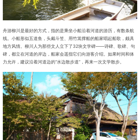
舟游柳川是最好的方式，指的是乘坐小船沿着河道的游历，有数条航
线。小船形似五道鱼，头戴斗笠、用竹篙撑船的船家唱起船歌，颇具
地方风情。柳川人为那些文人立下了32块文学碑——诗碑、歌碑、句
碑，都立在河道的岸边，船家会遥指它们向游客介绍。如果时间和体
力允许，建议沿着河道边的“水边散步道”，再来一次文学散步。