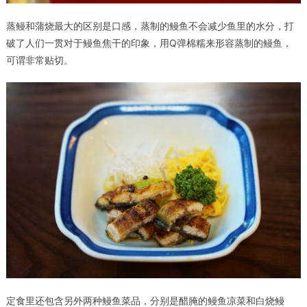
蒸鳗和蒲烧最大的区别是口感，蒸制的鳗鱼不会减少鱼里的水分，打
破了人们一贯对于鳗鱼焦干的印象，用Q弹棉糯来形容蒸制的鳗鱼，
可谓非常贴切。
定食里还包含另外两种鳗鱼菜品，分别是醋腌的鳗鱼凉菜和白烧鳗