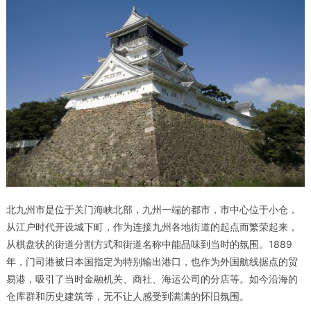
北九州市是位于关门海峡北部，九州一端的都市，市中心位于小仓，
从江户时代开设城下町，作为连接九州各地街道的起点而繁荣起来，
从棋盘状的街道分割方式和街道名称中能品味到当时的氛围。1889
年，门司港被日本国指定为特别输出港口，也作为外国航线据点的贸
易港，吸引了当时金融机关、商社、海运公司的分店等。如今沿海的
仓库群和历史建筑等，无不让人感受到满满的怀旧氛围。