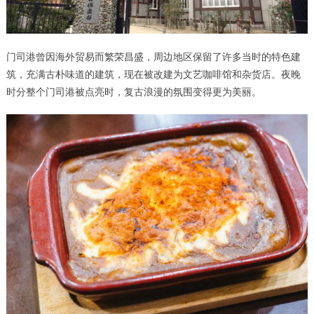
门司港曾因海外贸易而繁荣昌盛，周边地区保留了许多当时的特色建
筑，充满古朴味道的建筑，现在被改建为文艺咖啡馆和杂货店。夜晚
时分整个门司港被点亮时，复古浪漫的氛围变得更为美丽。