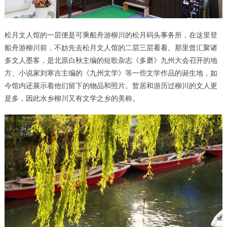
松月文人馆的一层便是可乘船舟游柳川的松月码头事务所，在这里登
船舟游柳川前，不妨先去松月文人馆的二层三层看看。那里曾汇聚诸
多文人墨客，是北原白秋主编的短歌杂志《多磨》九州大会召开的地
方、小说家刘寒吉主编的《九州文学》等一些文学作品的诞生地，如
今馆内还展示着他们留下的物品和照片。暂居和游历过柳川的文人更
是多，因此水乡柳川又有文学之乡的美称。