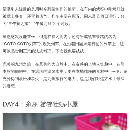
最吸引人注目的是用时令蔬菜制作的披萨，在车内的烤窑中刚烤好就
被端上餐桌，还冒着热气。列车主要在周五、周末及节假日运行，分
为“早午餐之旅”、“午餐之旅”2 个时段。
虽然这次没能乘坐，但是在福冈县内，还有平成筑丰铁路的名为
“COTO COTO列车”的观光列车。在沿着田园风景行驶的列车上，还
可以品尝到正宗的法式料理。下次我也要试试！
完美的九州之旅，在秀美的大自然中、在友善的当地人笑脸中、在熊
本熊的拥抱中、在温润的温泉水中，更在本地纯净的食材中······使五感
充分得到放松和享受，是九州旅行的魅力，也是我们对这方水土最深
的眷恋。
DAY4：糸岛 饕餮牡蛎小屋