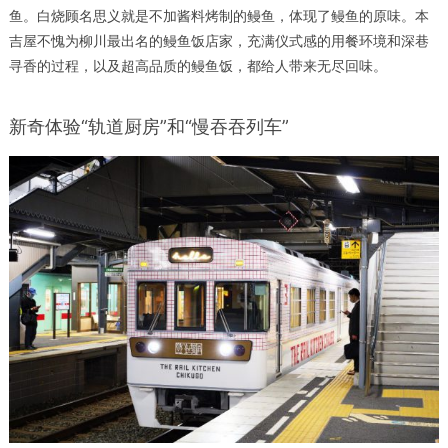
鱼。白烧顾名思义就是不加酱料烤制的鳗鱼，体现了鳗鱼的原味。本
吉屋不愧为柳川最出名的鳗鱼饭店家，充满仪式感的用餐环境和深巷
寻香的过程，以及超高品质的鳗鱼饭，都给人带来无尽回味。
新奇体验“轨道厨房”和“慢吞吞列车”