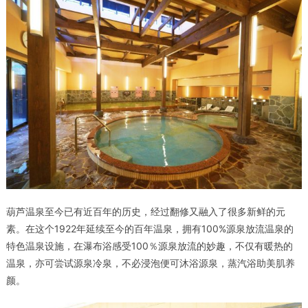
葫芦温泉
至今已有近百年的历史，经过翻修又融入了很多新鲜的元
素。在这个1922年延续至今的百年温泉，拥有100%源泉放流温泉的
特色温泉设施，在瀑布浴感受100％源泉放流的妙趣，不仅有暖热的
温泉，亦可尝试源泉冷泉，不必浸泡便可沐浴源泉，蒸汽浴助美肌养
颜。