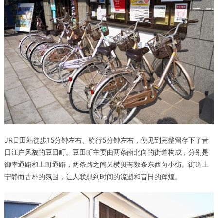
JR日田站徒步15分钟左右、骑行5分钟左右，便见到完整留存下了昔
日江户风貌的豆田町。豆田町主要由两条南北向的街道构成，分别是
御幸通路和上町通路，两条路之间又横贯有数条东西向小街。街道上
宁静而古朴的氛围，让人联想到时间的流逝和昔日的辉煌。