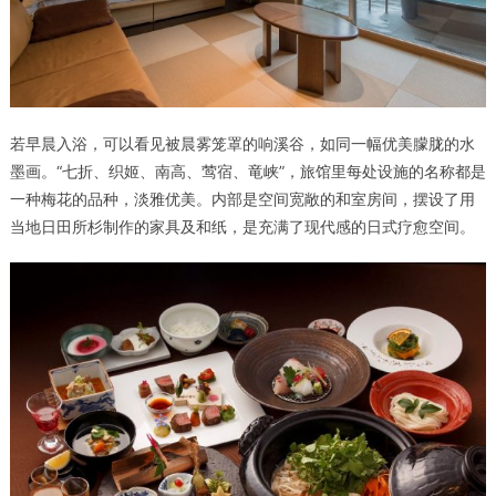
若早晨入浴，可以看见被晨雾笼罩的响溪谷，如同一幅优美朦胧的水
墨画。“七折、织姬、南高、莺宿、竜峡”，旅馆里每处设施的名称都是
一种梅花的品种，淡雅优美。内部是空间宽敞的和室房间，摆设了用
当地日田所杉制作的家具及和纸，是充满了现代感的日式疗愈空间。