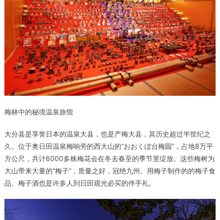
梅林中的秘境温泉旅馆
大分县是享誉日本的温泉大县，也是产梅大县，其历史超过半世纪之
久。位于奥日田温泉梅响旁的西大山的“おおくぼ台梅园”，占地8万平
方公尺，共计6000多株梅花会在冬去春至的季节里绽放。这些梅树为
大山带来大量的“梅子”，质量之好，冠绝九州。用梅子制作的的梅子食
品、梅子酒也是许多人到日田观光必买的伴手礼。