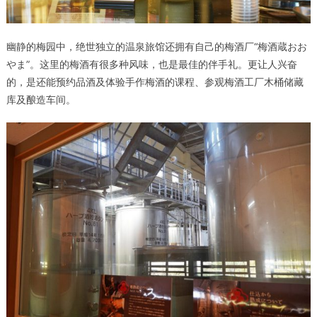
幽静的梅园中，绝世独立的温泉旅馆还拥有自己的梅酒厂“梅酒蔵おお
やま”。这里的梅酒有很多种风味，也是最佳的伴手礼。更让人兴奋
的，是还能预约品酒及体验手作梅酒的课程、参观梅酒工厂木桶储藏
库及酿造车间。