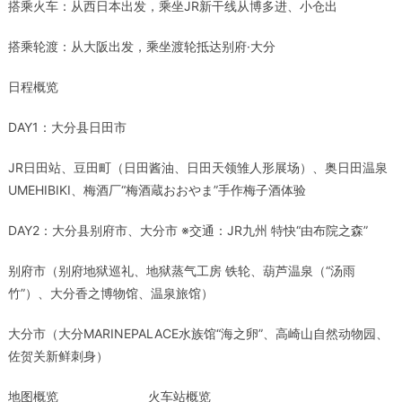
搭乘火
车
：从西日本出
发
，乘坐
JR
新干
线
从博多
进
、小
仓
出
搭乘
轮
渡：从大阪出
发
，乘坐渡
轮
抵达别府·大
分
日程概
览
DAY1
：大分
县
日田市
JR
日田站、豆田町（日田
酱
油、日田天
领雏
人形展
场
）、奥日田温泉
UMEHIBIKI
、梅酒厂“梅酒蔵おおやま”手作梅子酒体
验
DAY2
：大分
县
别府市、大分市
※
交通：
JR
九州 特快
“
由布院之森
”
别府市（别府地
狱
巡礼、地
狱
蒸气工房
铁轮
、葫芦温泉（“
汤
雨
竹”）、大分香之博物
馆
、温泉旅
馆
）
大分市（大分
MARINEPALACE
水族
馆
“海之卵”、高崎山自然
动
物园、
佐
贺
关新
鲜
刺身
）
地图概览
火车站概览