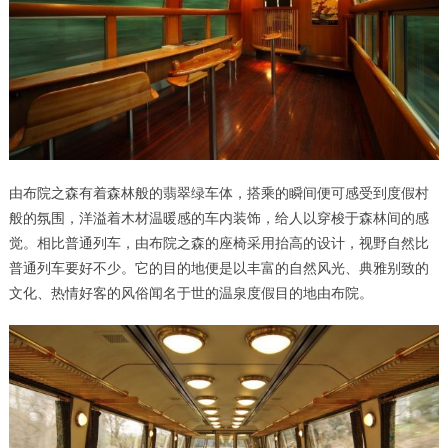
由布院之森有着森林般的翡翠绿车体，搭乘的瞬间便可感受到度假村
般的氛围，洋溢着木材温暖感的车内装饰，给人以穿梭于森林间的感
觉。相比普通列车，由布院之森的座椅采用抬高的设计，视野自然比
普通列车要好不少。它的目的地便是以丰富的自然风光、典雅别致的
文化、热情好客的风俗闻名于世的温泉度假目的地由布院。