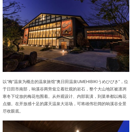
以“梅”温泉为概念的温泉旅馆“
奥日田温泉UMEHIBIKIうめひびき
”，位
于日田市南部，响溪谷两旁耸立着壮观的岩石，整个大山地区被凛冽
寒冬下绽放的梅花包围着。从外观设计、内部装潢，到菜单都以梅花
点缀。在开放感十足的露天温泉大浴场，可将雄伟壮阔的响溪谷全景
尽收眼底。