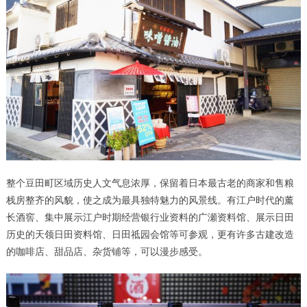
整个豆田町区域历史人文气息浓厚，保留着日本最古老的商家和售粮
栈房整齐的风貌，使之成为最具独特魅力的风景线。有江户时代的薰
长酒窖、集中展示江户时期经营银行业资料的广瀬资料馆、展示日田
历史的天领日田资料馆、日田祗园会馆等可参观，更有许多古建改造
的咖啡店、甜品店、杂货铺等，可以漫步感受。