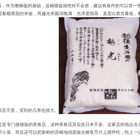
米饭，作为整碗饭的基础，这碗猫饭就绝对不会差，建议有条件的可以背一
是黏糯香甜的米饭，而越光米圆润饱满，光泽度很高，直蛋白质含量低，
而且不贵，买到的几率也很大。
过是专门做猫饭的美食店，这种美食店其实在日本不多。这家店的地点在
节小菜。而且还可以把新鲜的宫崎地鸡蛋敲在鲣鱼节片上搅拌吃，吃上一