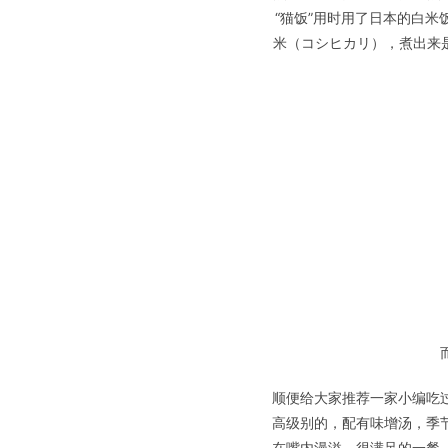
“猫饭”用时用了日本的白
米（コシヒカリ），煮出来
顺便给大家推荐一家小编吃
高级别的，配有味增汤，季
在嘴内漫溢，很满足的一餐