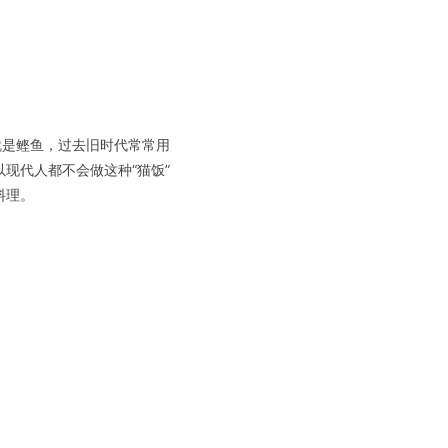
就是鲣鱼，过去旧时代常常用
现代人都不会做这种“猫饭”
料理。