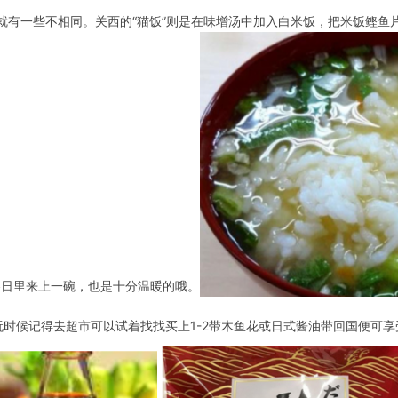
就有一些不相同。关西的“猫饭”则是在味增汤中加入白米饭，把米饭鲣鱼
冬日里来上一碗，也是十分温暖的哦
。
玩时候记得去超市可以试着找找买上1-2带木鱼花或日式酱油带回国便可