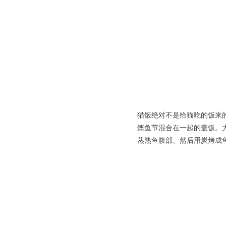
猫饭绝对不是给猫吃的饭来的
鲣鱼节混合在一起的盖饭。
蒸熟鱼腹部、然后用炭烤成