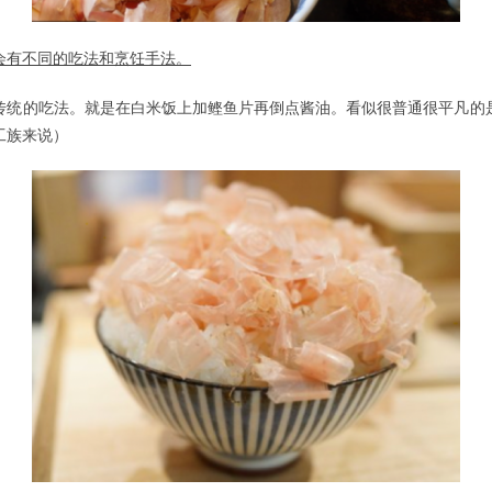
会有不同的吃法和烹饪手法。
传统的吃法。就是在白米饭上加鲣鱼片再倒点酱油。看似很普通很平凡的
工族来说）