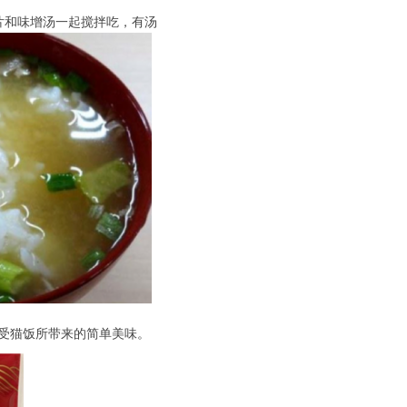
片和味增汤一起搅拌吃，有汤
享受猫饭所带来的简单美味。