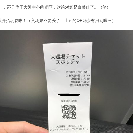
小时】，还是位于大阪中心的闹区，这绝对算是白菜价了。（笑）
以开始玩耍咯！（入场票不要丢了，上面的QR码会有用到哦～）