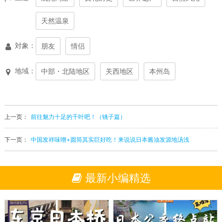
天然温泉
対象：
朋友
情侣
地域：
中部・北陆地区
关西地区
本州岛
上一页：
前往魅力十足的千叶吧！（铫子篇）
下一页：
中国发祥味噌+圆筒其实巨好吃！来说说日本酱油发源地汤浅
最新小编精选