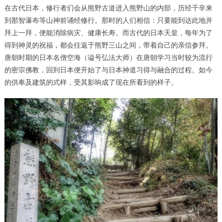
在古代日本，修行者们会从熊野古道进入熊野山的内部，历经千辛来
到那智瀑布等山神前诵经修行。那时的人们相信：只要能到达此地并
拜上一拜，便能消除病灾、健康长寿。而古代的日本天皇，每年为了
得到神灵的祝福，都会往返于熊野三山之间，带着自己的亲信参拜。
唐朝时期的日本名僧空海（谥号弘法大师）在唐朝学习当时较为流行
的密宗佛教，回到日本便开始了与日本神道习得与融合的过程。如今
的供奉及建筑的式样，受其影响成了现在所看到的样子。