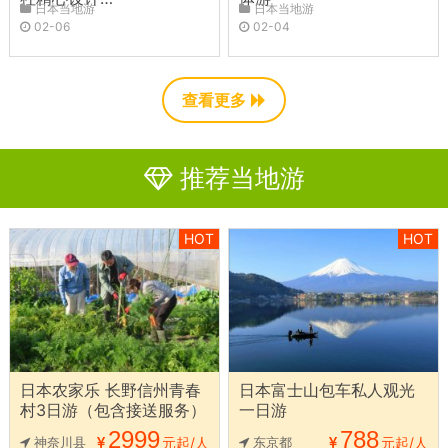
日本当地游
日本当地游
02-06
02-04
查看更多
推荐当地游
HOT
HOT
日本农家乐 长野信州青春
日本富士山包车私人观光
村3日游（包含接送服务）
一日游
2999
788
神奈川县
元起/人
东京都
元起/人