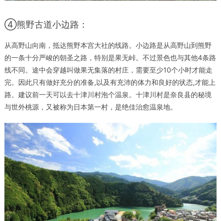
④熊野古道小边路：
从高野山向南，抵达熊野本宫大社的线路。小边路是从高野山到熊野
的一条十分严峻的朝圣之路，特别是果无峠。不过景色也与其他4条路
线不同。途中会穿越叫做果无集落的村庄，需要至少10个小时才能走
完。因此只有做好充分的准备,以及有充沛的体力和良好的状态,才能上
路。建议前一天可以去十津川村泡个温泉。十津川村是奈良县的秘境
与世外桃源，又被称为日本第一村，是绝佳治愈温泉地。