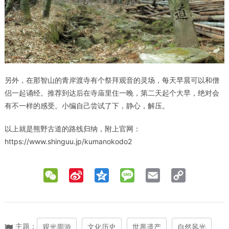
另外，在那智山的青岸渡寺有个祭拜观音的灵场，每天早晨可以和僧
侣一起诵经。推荐到达后在寺庙里住一晚，第二天起个大早，绝对会
有不一样的感受。小编自己尝试了下，静心，解压。
以上就是熊野古道的路线归纳，附上官网：
https://www.shinguu.jp/kumanokodo2
WeChat
Sina
Qzone
Message
Email
Copy
Weibo
Link
主题：
观光周游
文化历史
世界遗产
自然风光