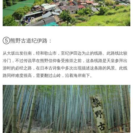
⑤熊野古道纪伊路：
从大坂出发往南，经和歌山市，至纪伊田边为止的线路。此路线比较
冷门，不过传说早在熊野信仰备受推崇之前，这条线路是天皇参拜出
游时的必经之路，在日本古诗集中多次出现描述这条路的风景。此线
路同样难度很高，需要翻过山岭，沿着海岸南下。