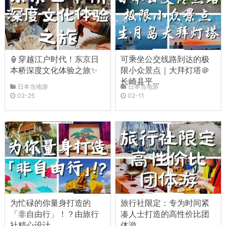
🏮穿越江户时代！东京日
可乘坐公交线路到达的极
本桥深度文化体验之旅✨
限小众景点｜大拜灯塔＠
长崎县平…
日本当地游
日本当地游
02-25
02-11
为忙碌的你量身打造的
旅行社限定：专为时间紧
「非自由行」！？由旅行
凑人士打造的高性价比团
社精心设计…
体游