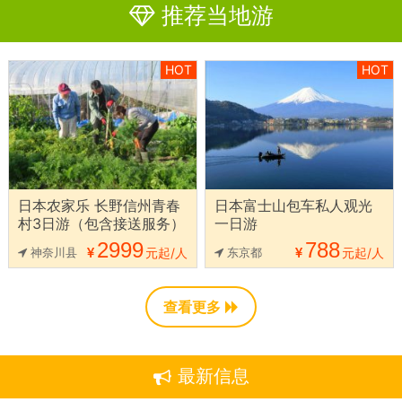
推荐当地游
HOT
HOT
日本农家乐 长野信州青春
日本富士山包车私人观光
村3日游（包含接送服务）
一日游
2999
788
神奈川县
元起/人
东京都
元起/人
查看更多
最新信息