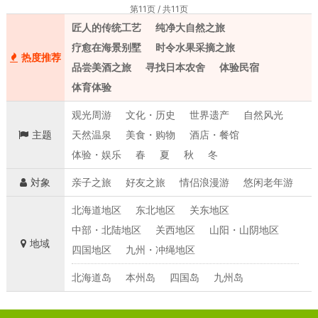
第11页 / 共11页
匠人的传统工艺
纯净大自然之旅
疗愈在海景别墅
时令水果采摘之旅
热度推荐
品尝美酒之旅
寻找日本农舍
体验民宿
体育体验
观光周游
文化・历史
世界遗产
自然风光
主题
天然温泉
美食・购物
酒店・餐馆
体验・娱乐
春
夏
秋
冬
対象
亲子之旅
好友之旅
情侣浪漫游
悠闲老年游
北海道地区
东北地区
关东地区
中部・北陆地区
关西地区
山阳・山阴地区
地域
四国地区
九州・冲绳地区
北海道岛
本州岛
四国岛
九州岛