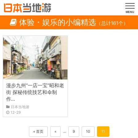
MENU
体验・娱乐的小编精选
（总计161个）
漫步九州“一店一宝”昭和老
街 探秘传统技艺和伞制
作…
日本当地游
12-29
« 首页
«
...
9
10
11