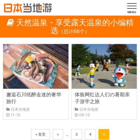
MENU
天然温泉・享受露天温泉的小编精
选
（总计66个）
邂逅石川纸醉金迷的奢华
体验网红达人们の暑期亲
旅行
子游学之旅
日本当地游
日本当地游
11-15
06-13
« 首页
«
...
3
4
5