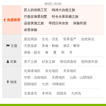
第5页 / 共5页
匠人的传统工艺
纯净大自然之旅
疗愈在海景别墅
时令水果采摘之旅
热度推荐
品尝美酒之旅
寻找日本农舍
体验民宿
体育体验
观光周游
文化・历史
世界遗产
自然风光
主题
天然温泉
美食・购物
酒店・餐馆
体验・娱乐
春
夏
秋
冬
対象
亲子之旅
好友之旅
情侣浪漫游
悠闲老年游
北海道地区
东北地区
关东地区
中部・北陆地区
关西地区
山阳・山阴地区
地域
四国地区
九州・冲绳地区
北海道岛
本州岛
四国岛
九州岛