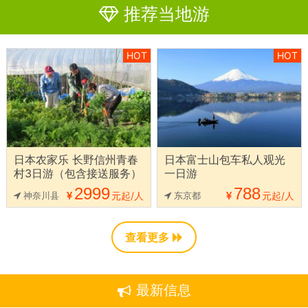
推荐当地游
HOT
HOT
日本农家乐 长野信州青春
日本富士山包车私人观光
村3日游（包含接送服务）
一日游
2999
788
神奈川县
元起/人
东京都
元起/人
查看更多
最新信息