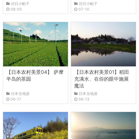
访日小帖子
访日小帖子
08-05
07-10
【日本农村美景04】 萨摩
【日本农村美景01】稻田
半岛的茶园
充满水、在你的眼中施展
魔法
日本当地游
日本当地游
06-17
06-13