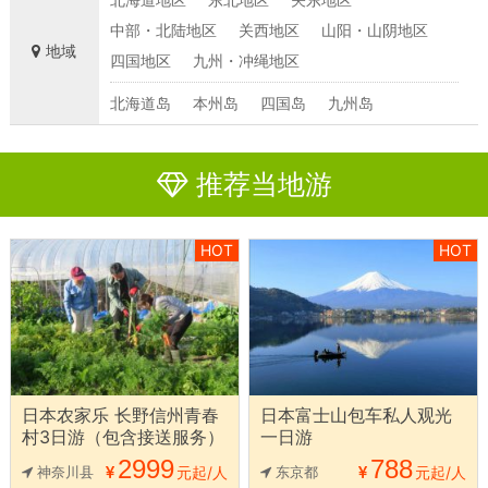
中部・北陆地区
关西地区
山阳・山阴地区
地域
四国地区
九州・冲绳地区
北海道岛
本州岛
四国岛
九州岛
推荐当地游
HOT
HOT
日本农家乐 长野信州青春
日本富士山包车私人观光
村3日游（包含接送服务）
一日游
2999
788
神奈川县
元起/人
东京都
元起/人