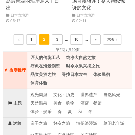
岛最南端的海岸迎来了日
场直接相连！令人持续惊
出
讶的文化…
日本当地游
日本当地游
05-17
02-11
«
1
2
3
...
10
...
»
末页 »
第2页 / 共10页
匠人的传统工艺
纯净大自然之旅
疗愈在海景别墅
时令水果采摘之旅
热度推荐
品尝美酒之旅
寻找日本农舍
体验民宿
体育体验
观光周游
文化・历史
世界遗产
自然风光
主题
天然温泉
美食・购物
酒店・餐馆
体验・娱乐
春
夏
秋
冬
対象
亲子之旅
好友之旅
情侣浪漫游
悠闲老年游
北海道地区
东北地区
关东地区