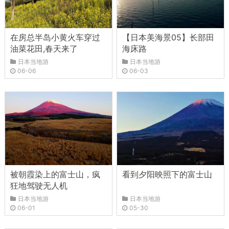
在房总半岛小黄火车穿过
【日本美海景05】长部田
油菜花田,春天来了
海床路
日本当地游
日本当地游
06-06
06-03
被朝霞染上的富士山，疯
看到夕阳映照下的富士山
狂地驾驶无人机
日本当地游
日本当地游
06-01
05-30