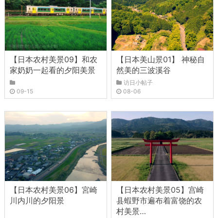
【日本农村美景09】和农
【日本美山景01】 神秘自
家奶奶一起看的夕阳美景
然美的三波溪谷
访日小帖子
09-15
08-06
【日本农村美景06】宮崎
【日本农村美景05】宫崎
川内川的夕阳景
县蝦野市遍布着富饶的农
村美景…