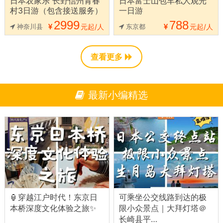
日本农家乐 长野信州青春
日本富士山包车私人观光
村3日游（包含接送服务）
一日游
2999
788
神奈川县
元起/人
东京都
元起/人
查看更多
最新小编精选
🏮穿越江户时代！东京日
可乘坐公交线路到达的极
本桥深度文化体验之旅✨
限小众景点｜大拜灯塔＠
长崎县平…