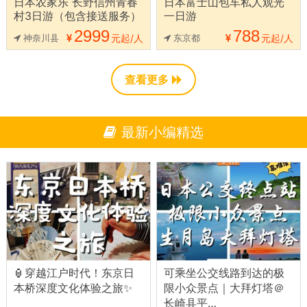
日本农家乐 长野信州青春
日本富士山包车私人观光
村3日游（包含接送服务）
一日游
2999
788
神奈川县
元起/人
东京都
元起/人
查看更多
最新小编精选
🏮穿越江户时代！东京日
可乘坐公交线路到达的极
本桥深度文化体验之旅✨
限小众景点｜大拜灯塔＠
长崎县平…