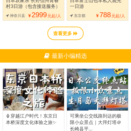
日本农家乐 长野信州青春
日本富士山包车私人观光
村3日游（包含接送服务）
一日游
2999
788
神奈川县
元起/人
东京都
元起/人
查看更多
最新小编精选
🏮穿越江户时代！东京日
可乘坐公交线路到达的极
本桥深度文化体验之旅✨
限小众景点｜大拜灯塔＠
长崎县平…