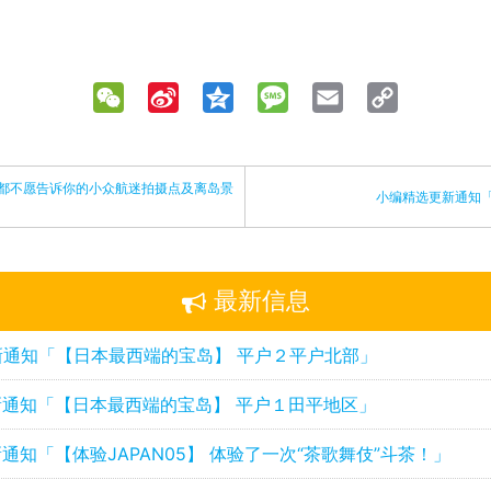
WeChat
Sina
Qzone
Message
Email
Copy
Weibo
Link
都不愿告诉你的小众航迷拍摄点及离岛景
小编精选更新通知
最新信息
新通知「【日本最西端的宝岛】 平户２平户北部」
通知「【日本最西端的宝岛】 平户１田平地区」
通知「【体验JAPAN05】 体验了一次“茶歌舞伎”斗茶！」