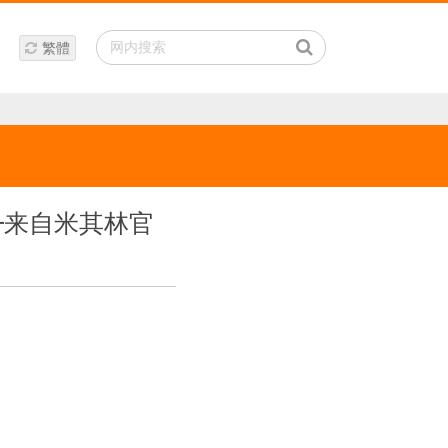
繁體
—来自米其林官