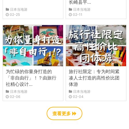
长崎县平…
日本当地游
日本当地游
02-25
02-11
为忙碌的你量身打造的
旅行社限定：专为时间紧
「非自由行」！？由旅行
凑人士打造的高性价比团
社精心设计…
体游
日本当地游
日本当地游
02-06
02-04
查看更多