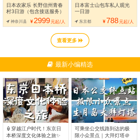
日本农家乐 长野信州青春
日本富士山包车私人观光
村3日游（包含接送服务）
一日游
2999
788
神奈川县
元起/人
东京都
元起/人
查看更多
最新小编精选
🏮穿越江户时代！东京日
可乘坐公交线路到达的极
本桥深度文化体验之旅✨
限小众景点｜大拜灯塔＠