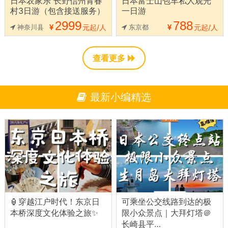
日本农家乐 长野信州青春
日本富士山包车私人观光
村3日游（包含接送服务）
一日游
2999
788
神奈川县
元起/人
东京都
元起/人
查看更多
最新小编精选
🏮穿越江户时代！东京日
可乘坐公交线路到达的极
本桥深度文化体验之旅✨
限小众景点｜大拜灯塔＠
长崎县平…