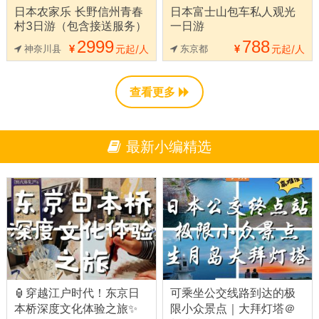
日本农家乐 长野信州青春
日本富士山包车私人观光
村3日游（包含接送服务）
一日游
2999
788
神奈川县
元起/人
东京都
元起/人
查看更多
最新小编精选
🏮穿越江户时代！东京日
可乘坐公交线路到达的极
本桥深度文化体验之旅✨
限小众景点｜大拜灯塔＠