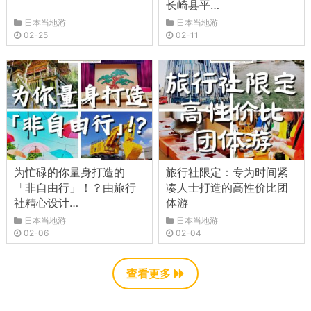
长崎县平…
日本当地游
日本当地游
02-25
02-11
为忙碌的你量身打造的
旅行社限定：专为时间紧
「非自由行」！？由旅行
凑人士打造的高性价比团
社精心设计…
体游
日本当地游
日本当地游
02-06
02-04
查看更多