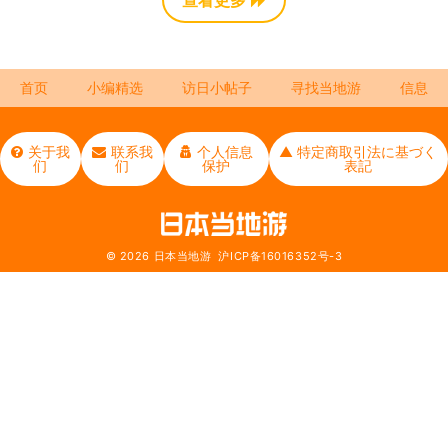
首页
小编精选
访日小帖子
寻找当地游
信息
关于我
联系我
个人信息
▲ 特定商取引法に基づく
们
们
保护
表記
© 2026
日本当地游
沪ICP备16016352号-3