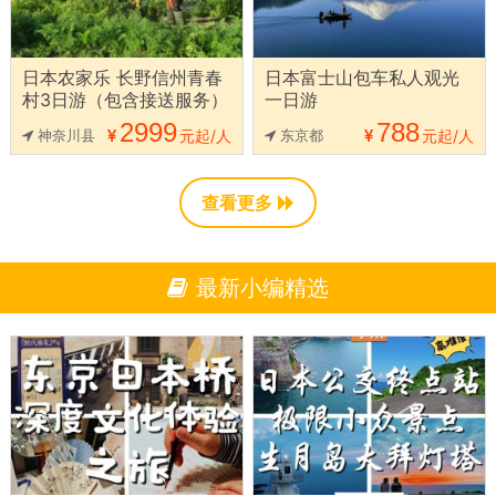
日本农家乐 长野信州青春
日本富士山包车私人观光
村3日游（包含接送服务）
一日游
2999
788
神奈川县
元起/人
东京都
元起/人
查看更多
最新小编精选