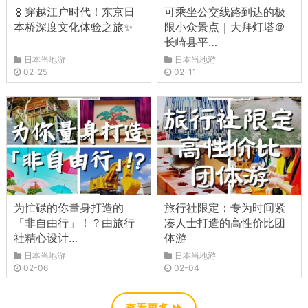
🏮穿越江户时代！东京日
可乘坐公交线路到达的极
本桥深度文化体验之旅✨
限小众景点｜大拜灯塔＠
长崎县平…
日本当地游
日本当地游
02-25
02-11
为忙碌的你量身打造的
旅行社限定：专为时间紧
「非自由行」！？由旅行
凑人士打造的高性价比团
社精心设计…
体游
日本当地游
日本当地游
02-06
02-04
查看更多