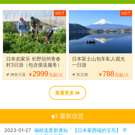
HOT
HOT
日本农家乐 长野信州青春
日本富士山包车私人观光
村3日游（包含接送服务）
一日游
2999
788
神奈川县
元起/人
东京都
元起/人
查看更多
最新信息
2023-01-27
编精选更新通知「【日本最西端的宝岛】 平