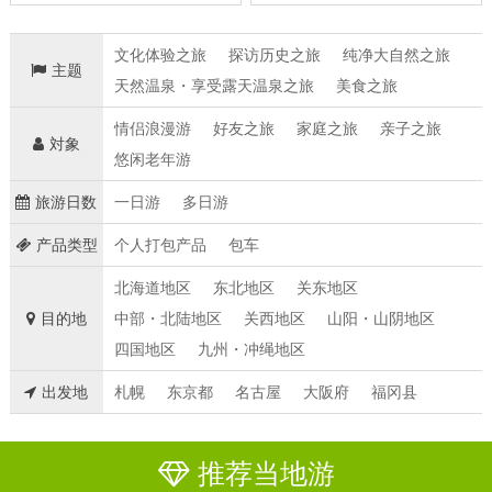
文化体验之旅
探访历史之旅
纯净大自然之旅
主题
天然温泉・享受露天温泉之旅
美食之旅
情侣浪漫游
好友之旅
家庭之旅
亲子之旅
対象
悠闲老年游
旅游日数
一日游
多日游
产品类型
个人打包产品
包车
北海道地区
东北地区
关东地区
目的地
中部・北陆地区
关西地区
山阳・山阴地区
四国地区
九州・冲绳地区
出发地
札幌
东京都
名古屋
大阪府
福冈县
推荐当地游