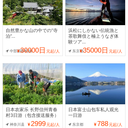
自然豊かな山の中での”寺
浜松にしかない伝統漁と
泊”…
茶歌舞伎と極上うなぎ体
験ツア…
30000日
35000日
中部国际机场
元起/人
东京都
元起/人
日本农家乐 长野信州青春
日本富士山包车私人观光
村3日游（包含接送服务）
一日游
2999
788
神奈川县
元起/人
东京都
元起/人