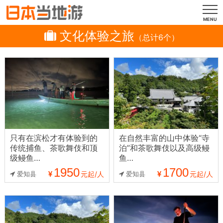
MENU
文化体验之旅
（总计6个）
只有在滨松才有体验到的
在自然丰富的山中体验“寺
传统捕鱼、茶歌舞伎和顶
泊”和茶歌舞伎以及高级鳗
级鳗鱼…
鱼…
1950
1700
爱知县
元起/人
爱知县
元起/人