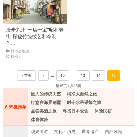
漫步九州“一店一宝”昭和老
街 探秘传统技艺和伞制
作…
日本当地游
12-29
« 首页
«
...
10
...
13
14
15
第15页 / 共15页
匠人的传统工艺
纯净大自然之旅
疗愈在海景别墅
时令水果采摘之旅
热度推荐
品尝美酒之旅
寻找日本农舍
体验民宿
体育体验
观光周游
文化・历史
世界遗产
自然风光