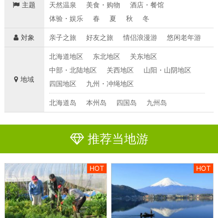
主题
天然温泉
美食・购物
酒店・餐馆
体验・娱乐
春
夏
秋
冬
対象
亲子之旅
好友之旅
情侣浪漫游
悠闲老年游
北海道地区
东北地区
关东地区
中部・北陆地区
关西地区
山阳・山阴地区
地域
四国地区
九州・冲绳地区
北海道岛
本州岛
四国岛
九州岛
推荐当地游
HOT
HOT