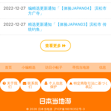
2022-12-27
编精选更新通知「【体验JAPAN04】 滨松市
方广寺」
2022-12-27
精选更新通知「【体验JAPAN03】滨松市 传
统钓鱼」
查看更多
首页
小编精选
访日小帖子
寻找当地游
信息
关于我
联系我
个人信息
▲ 特定商取引法に基づく
们
们
保护
表記
© 2026
日本当地游
沪ICP备16016352号-3