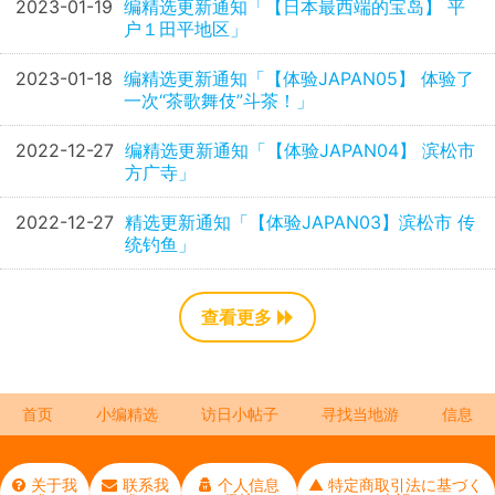
2023-01-19
编精选更新通知「【日本最西端的宝岛】 平
户１田平地区」
2023-01-18
编精选更新通知「【体验JAPAN05】 体验了
一次“茶歌舞伎”斗茶！」
2022-12-27
编精选更新通知「【体验JAPAN04】 滨松市
方广寺」
2022-12-27
精选更新通知「【体验JAPAN03】滨松市 传
统钓鱼」
查看更多
首页
小编精选
访日小帖子
寻找当地游
信息
关于我
联系我
个人信息
▲ 特定商取引法に基づく