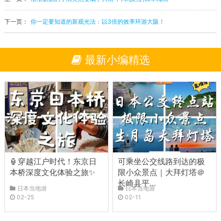
下一页：
你一定要知道的新观光法：以3倍的效率环游大阪！
最新小编精选
🏮穿越江户时代！东京日
可乘坐公交线路到达的极
本桥深度文化体验之旅✨
限小众景点｜大拜灯塔＠
长崎县平…
日本当地游
日本当地游
02-25
02-11