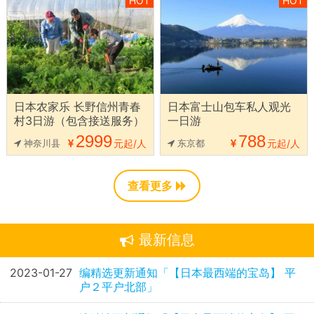
HOT
HOT
日本农家乐 长野信州青春
日本富士山包车私人观光
村3日游（包含接送服务）
一日游
2999
788
神奈川县
元起/人
东京都
元起/人
查看更多
最新信息
2023-01-27
编精选更新通知「【日本最西端的宝岛】 平
户２平户北部」