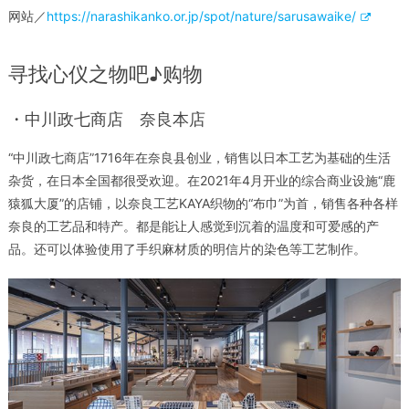
网站／
https://narashikanko.or.jp/spot/nature/sarusawaike/
寻找心仪之物吧♪购物
・中川政七商店 奈良本店
“中川政七商店”1716年在奈良县创业，销售以日本工艺为基础的生活
杂货，在日本全国都很受欢迎。在2021年4月开业的综合商业设施“鹿
猿狐大厦”的店铺，以奈良工艺KAYA织物的“布巾”为首，销售各种各样
奈良的工艺品和特产。都是能让人感觉到沉着的温度和可爱感的产
品。还可以体验使用了手织麻材质的明信片的染色等工艺制作。