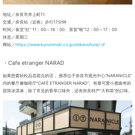
地址／奈良市井上町11
交通／奈良站（近铁）步行17分钟
时间／食堂“灶” 11：00～16：00、茶室“啭”12：00～17：00
休息／星期三
网站／
https://www.kuruminoki.co.jp/shikanofune/
・Cafe etranger NARAD
如果想要轻松品尝甜点的话， 推荐位于奈良市观光中心“NARANICLE”
内的餐厅兼咖啡厅“CAFÉ ETRANGER NARAD”。有着可爱小鹿曲奇的
甜筒冰淇淋，除了常见的香草口味外，还有奈良特产“大和茶”的口味。