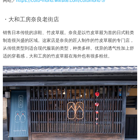
网站／
https://coto-mono.wixsite.com/cotomono
・大和工房奈良老街店
销售日本传统的凉鞋、竹皮草屐。奈良是以竹皮草屐为首的日式鞋类
制造很兴盛的区域。这家店是奈良的匠人制作的竹皮草屐的专门店，
从传统类型到适合现代服装的类型，种类多样。优异的透气性加上舒
适的穿着感，大和工房的竹皮草屐在海外也有很多粉丝。