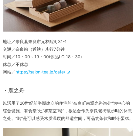
地址／奈良县奈良市元林院町31-1
交通／奈良站（近铁）步行7分钟
时间／10：00～19：00(饮品LO 18：30)
休息／不休息
网站／
https://salon-tea.jp/cafe/
・鹿之舟
以活用了20世纪前半期建立的住宅的“奈良町南观光咨询处”为中心的
综合设施。有食堂“灶”和茶室“啭”，很适合作为奈良老街散步时的休息
之处。“啭”是可以感受木质温度的舒适空间，可品尝茶饮和时令蛋糕。