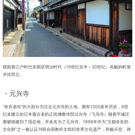
残留着江户时代末期至明治时代（19世纪后半～20世纪）风貌的町屋
并排而立。
・元兴寺
“奈良老街”的大部分为过去元兴寺的土地。拥有1300多年历史，6世
纪末建立的日本最古老的正统佛教寺院法兴寺（飞鸟寺）随着平城迁
都被移建到了现在地，并改名为了元兴寺。1998年作为“古都奈良的
文化财”之一被认证为联合国教科文组织世界文化遗产，和极乐堂、禅