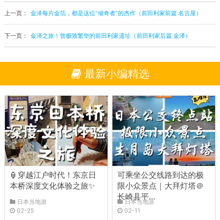
上一页：
金泽每片金箔，都是这位“倾奇者”的杰作（前田利家前篇 名古屋）
下一页：
金泽之旅！曾极致繁华的前田利家遗址（前田利家后篇 金泽）
最新小编精选
🏮穿越江户时代！东京日
可乘坐公交线路到达的极
本桥深度文化体验之旅✨
限小众景点｜大拜灯塔＠
长崎县平…
日本当地游
日本当地游
02-25
02-11