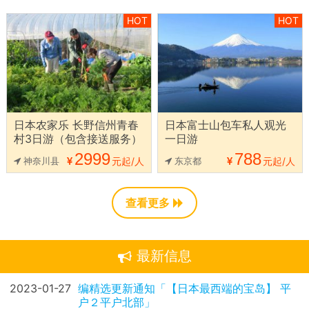
HOT
HOT
日本农家乐 长野信州青春
日本富士山包车私人观光
村3日游（包含接送服务）
一日游
2999
788
神奈川县
元起/人
东京都
元起/人
查看更多
最新信息
2023-01-27
编精选更新通知「【日本最西端的宝岛】 平
户２平户北部」