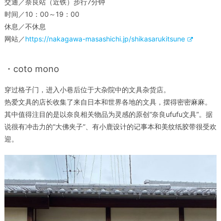
交通／奈良站（近铁）步行7分钟
时间／10：00～19：00
休息／不休息
网站／
https://nakagawa-masashichi.jp/shikasarukitsune
・coto mono
穿过格子门，进入小巷后位于大杂院中的文具杂货店。
热爱文具的店长收集了来自日本和世界各地的文具，摆得密密麻麻。
其中值得注目的是以奈良相关物品为灵感的原创“奈良ufufu文具”。据
说很有冲击力的“大佛夹子”、有小鹿设计的记事本和美纹纸胶带很受欢
迎。