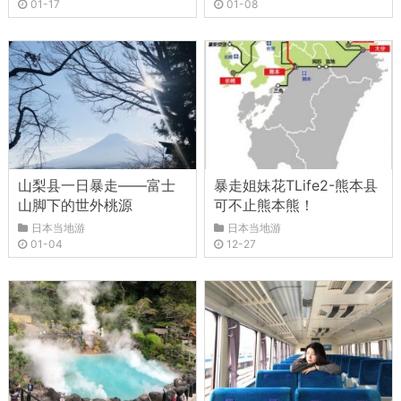
01-17
01-08
山梨县一日暴走——富士
暴走姐妹花TLife2-熊本县
山脚下的世外桃源
可不止熊本熊！
日本当地游
日本当地游
01-04
12-27