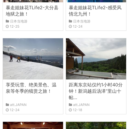
暴走姐妹花TLife2-大分县
暴走姐妹花TLife2-感受风
地狱之旅！
情北九州！
日本当地游
日本当地游
12-25
12-24
享受玩雪、绝美景色、温
距离东京站仅约1小时40分
泉等冬季的犒赏之旅！
钟！新潟越后汤泽“里山十
帖…
att.JAPAN
att.JAPAN
12-24
12-18