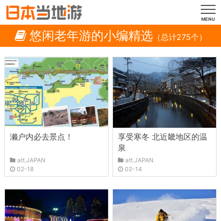
MENU
悠闲老年游的小编精选
（总计275个）
濑户内必去景点！
享受寒冬 北近畿地区的温
泉
att.JAPAN
att.JAPAN
02-18
02-14