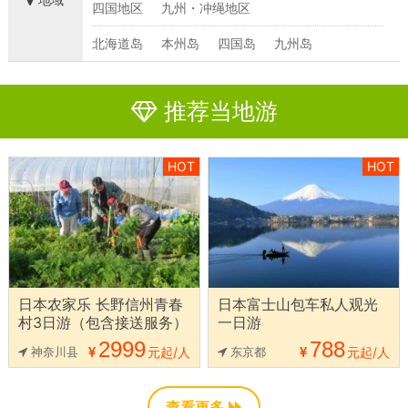
四国地区
九州・冲绳地区
北海道岛
本州岛
四国岛
九州岛
推荐当地游
HOT
HOT
日本农家乐 长野信州青春
日本富士山包车私人观光
村3日游（包含接送服务）
一日游
2999
788
神奈川县
元起/人
东京都
元起/人
查看更多