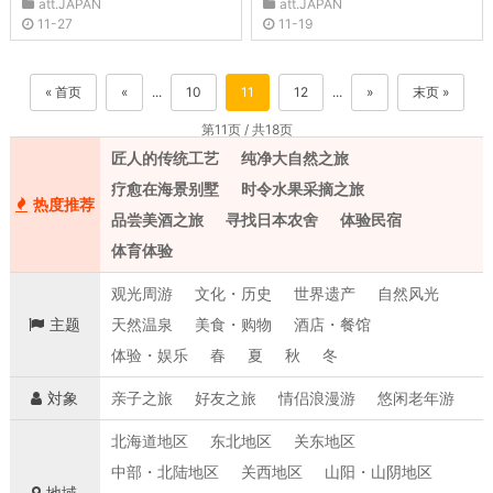
att.JAPAN
att.JAPAN
11-27
11-19
« 首页
«
...
10
11
12
...
»
末页 »
第11页 / 共18页
匠人的传统工艺
纯净大自然之旅
疗愈在海景别墅
时令水果采摘之旅
热度推荐
品尝美酒之旅
寻找日本农舍
体验民宿
体育体验
观光周游
文化・历史
世界遗产
自然风光
主题
天然温泉
美食・购物
酒店・餐馆
体验・娱乐
春
夏
秋
冬
対象
亲子之旅
好友之旅
情侣浪漫游
悠闲老年游
北海道地区
东北地区
关东地区
中部・北陆地区
关西地区
山阳・山阴地区
地域