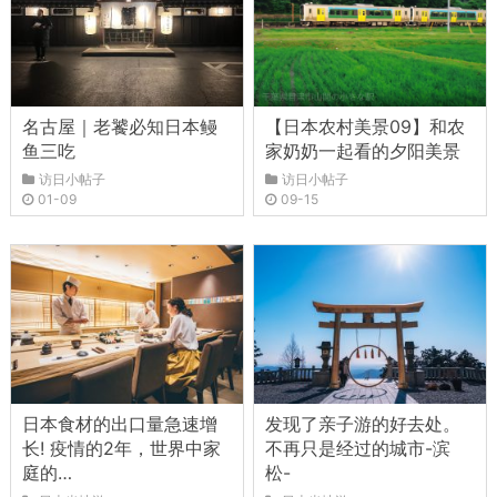
名古屋｜老饕必知日本鳗
【日本农村美景09】和农
鱼三吃
家奶奶一起看的夕阳美景
访日小帖子
访日小帖子
01-09
09-15
日本食材的出口量急速增
发现了亲子游的好去处。
长! 疫情的2年，世界中家
不再只是经过的城市-滨
庭的…
松-