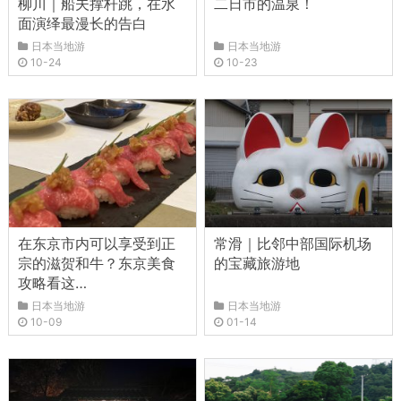
柳川｜船夫撑杆跳，在水
二日市的温泉！
面演绎最漫长的告白
日本当地游
日本当地游
10-24
10-23
在东京市内可以享受到正
常滑｜比邻中部国际机场
宗的滋贺和牛？东京美食
的宝藏旅游地
攻略看这…
日本当地游
日本当地游
10-09
01-14