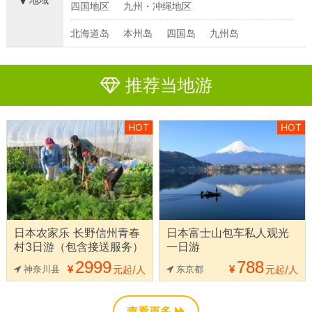
四国地区
九州・冲绳地区
北海道岛
本州岛
四国岛
九州岛
推荐当地游
HOT
HOT
日本农家乐 长野信州青春
日本富士山包车私人观光
村3日游（包含接送服务）
一日游
2999
788
神奈川县
元起/人
东京都
元起/人
查看更多