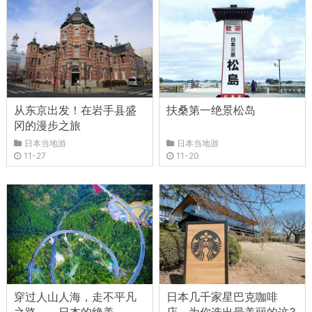
从东京出发！在岩手县盛
扶桑第一绝景松岛
冈的漫步之旅
日本当地游
日本当地游
11-27
11-20
穿过人山人海，走不平凡
日本几千家星巴克咖啡