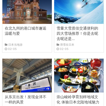
在北九州的港口城市邂逅
雪量大雪质佳交通便利的
温暖与爱
四大雪场推荐！你是去呢
去呢还是…
日本当地游
滑雪在日本
02-05
02-05
从东京出发！发现金泽不
崇山峻岭孕育别样地域文
一样的风景
化 体验日本北陆地域魅力