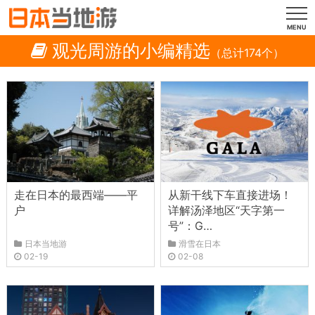
MENU
观光周游的小编精选
（总计174个）
走在日本的最西端——平
从新干线下车直接进场！
户
详解汤泽地区“天字第一
号”：G…
日本当地游
滑雪在日本
02-19
02-08