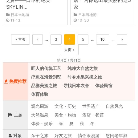
之路——日本的绝美
店，为你选出最美丽的这3
SKYLIN…
家
日本当地游
日本当地游
11-13
10-30
« 首页
«
...
3
4
5
...
10
...
»
末页 »
第4页 / 共11页
匠人的传统工艺
纯净大自然之旅
疗愈在海景别墅
时令水果采摘之旅
热度推荐
品尝美酒之旅
寻找日本农舍
体验民宿
体育体验
观光周游
文化・历史
世界遗产
自然风光
主题
天然温泉
美食・购物
酒店・餐馆
体验・娱乐
春
夏
秋
冬
対象
亲子之旅
好友之旅
情侣浪漫游
悠闲老年游