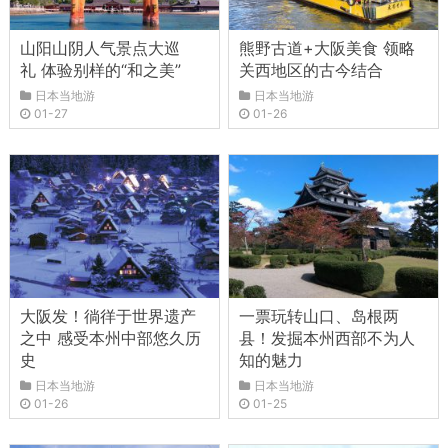
山阳山阴人气景点大巡
熊野古道+大阪美食 领略
礼 体验别样的“和之美”
关西地区的古今结合
日本当地游
日本当地游
01-27
01-26
大阪发！徜徉于世界遗产
一票玩转山口、岛根两
之中 感受本州中部悠久历
县！发掘本州西部不为人
史
知的魅力
日本当地游
日本当地游
01-26
01-25