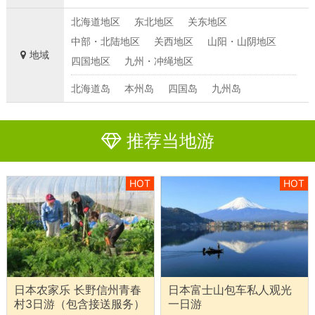
北海道地区
东北地区
关东地区
中部・北陆地区
关西地区
山阳・山阴地区
地域
四国地区
九州・冲绳地区
北海道岛
本州岛
四国岛
九州岛
推荐当地游
HOT
HOT
日本农家乐 长野信州青春
日本富士山包车私人观光
村3日游（包含接送服务）
一日游