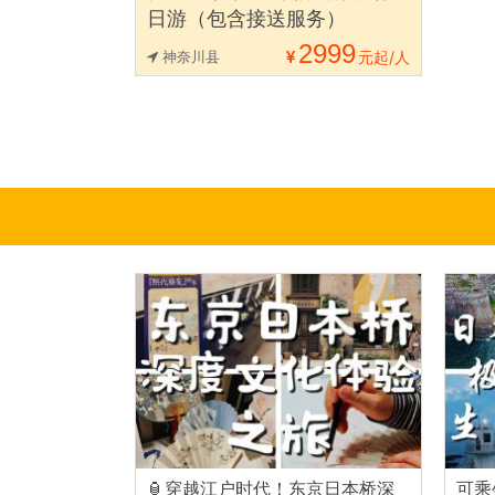
日游（包含接送服务）
2999
神奈川县
元起/人
🏮穿越江户时代！东京日本桥深
可乘