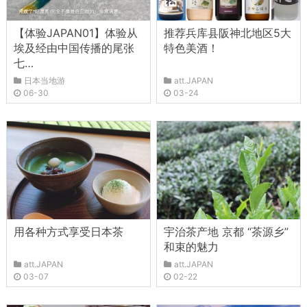
【体验JAPAN01】体验从
推荐兵库县阪神北地区5大
埃及经由中国传播的尾张
特色美酒！
七…
日本当地游
att.JAPAN
06-30
03-24
用各种方式享受日本茶
宇治茶产地 京都 “茶源乡”
和束的魅力
att.JAPAN
att.JAPAN
03-07
02-22