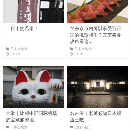
二日市的温泉！
在东京市内可以享受到正
宗的滋贺和牛？东京美食
攻略看这…
日本当地游
日本当地游
10-23
10-09
常滑｜比邻中部国际机场
名古屋｜老饕必知日本鳗
的宝藏旅游地
鱼三吃
日本当地游
访日小帖子