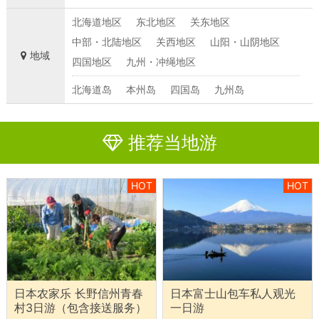
北海道地区
东北地区
关东地区
中部・北陆地区
关西地区
山阳・山阴地区
地域
四国地区
九州・冲绳地区
北海道岛
本州岛
四国岛
九州岛
推荐当地游
HOT
HOT
日本农家乐 长野信州青春
日本富士山包车私人观光
村3日游（包含接送服务）
一日游