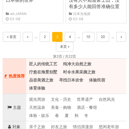
日本茶的世界
没有人不知道富士山，没
有多少人能回答准确位置
att.JAPAN
日本当地游
02-08
02-08
« 首页
«
...
2
3
4
...
10
20
...
»
末页 »
第3页 / 共22页
匠人的传统工艺
纯净大自然之旅
疗愈在海景别墅
时令水果采摘之旅
热度推荐
品尝美酒之旅
寻找日本农舍
体验民宿
体育体验
观光周游
文化・历史
世界遗产
自然风光
主题
天然温泉
美食・购物
酒店・餐馆
体验・娱乐
春
夏
秋
冬
対象
亲子之旅
好友之旅
情侣浪漫游
悠闲老年游