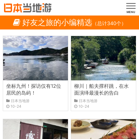
MENU
好友之旅的小编精选
（总计340个）
坐标九州！探访仅有12位
柳川｜船夫撑杆跳，在水
居民的岛屿！
面演绎最漫长的告白
日本当地游
日本当地游
10-24
10-24