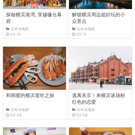
探秘横滨港湾, 穿越镰仓幕
解锁横滨周边超好玩的小
府
众景点
日本当地游
日本当地游
03-12
03-11
和闺蜜的横滨逛吃之旅
逃离东京！来横滨谈场粉
红色的恋爱
日本当地游
日本当地游
03-09
03-09