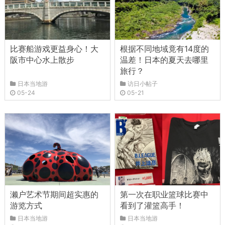
比赛船游戏更益身心！大
根据不同地域竟有14度的
阪市中心水上散步
温差！日本的夏天去哪里
旅行？
日本当地游
访日小帖子
05-24
05-21
濑户艺术节期间超实惠的
第一次在职业篮球比赛中
游览方式
看到了灌篮高手！
日本当地游
日本当地游