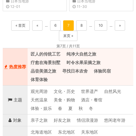
日本当地游
日本当地游
12-01
11-30
« 首页
«
...
6
7
8
...
10
...
»
末页 »
第7页 / 共11页
匠人的传统工艺
纯净大自然之旅
疗愈在海景别墅
时令水果采摘之旅
热度推荐
品尝美酒之旅
寻找日本农舍
体验民宿
体育体验
观光周游
文化・历史
世界遗产
自然风光
主题
天然温泉
美食・购物
酒店・餐馆
体验・娱乐
春
夏
秋
冬
対象
亲子之旅
好友之旅
情侣浪漫游
悠闲老年游
北海道地区
东北地区
关东地区