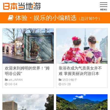
MENU
体验・娱乐的小编精选
（总计161个）
欢迎来到姆明的世界！“姆
靠浴衣成为气质美女并不
明谷公园”
难 掌握美丽诀窍游日本
att.JAPAN
访日小帖子
06-04
05-28