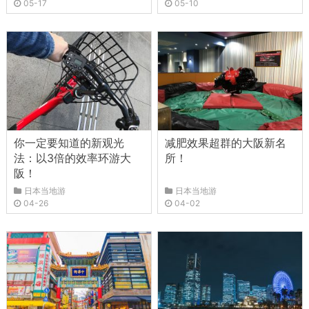
05-17
05-10
你一定要知道的新观光
减肥效果超群的大阪新名
法：以3倍的效率环游大
所！
阪！
日本当地游
日本当地游
04-26
04-02