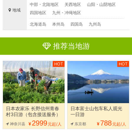
中部・北陆地区
关西地区
山阳・山阴地区
地域
四国地区
九州・冲绳地区
北海道岛
本州岛
四国岛
九州岛
推荐当地游
HOT
HOT
日本农家乐 长野信州青春
日本富士山包车私人观光
村3日游（包含接送服务）
一日游
2999
788
神奈川县
元起/人
东京都
元起/人