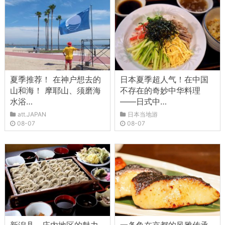
夏季推荐！ 在神户想去的
日本夏季超人气！在中国
山和海！ 摩耶山、须磨海
不存在的奇妙中华料理
水浴…
——日式中…
att.JAPAN
日本当地游
08-07
08-07