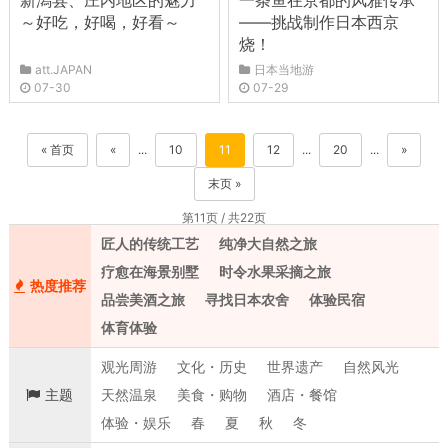
新潟县、庄内地区的魅力
一条鱼在京都的风雅传承
～好吃，好喝，好看～
——挑战制作日本西京
烧！
att.JAPAN
日本当地游
07-30
07-29
« 首页
«
...
10
11
12
...
20
...
»
末页 »
第11页 / 共22页
匠人的传统工艺
纯净大自然之旅
疗愈在海景别墅
时令水果采摘之旅
热度推荐
品尝美酒之旅
寻找日本农舍
体验民宿
体育体验
观光周游
文化・历史
世界遗产
自然风光
主题
天然温泉
美食・购物
酒店・餐馆
体验・娱乐
春
夏
秋
冬