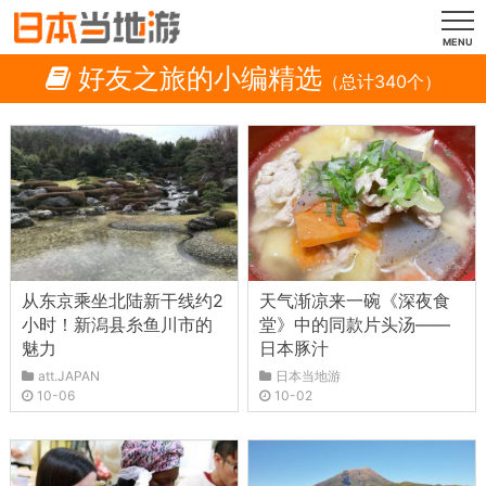
MENU
好友之旅的小编精选
（总计340个）
从东京乘坐北陆新干线约2
天气渐凉来一碗《深夜食
小时！新潟县糸鱼川市的
堂》中的同款片头汤——
魅力
日本豚汁
att.JAPAN
日本当地游
10-06
10-02