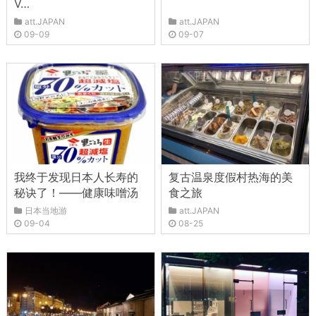
V…
att.JAPAN
att.JAPAN
09-09
09-07
我终于发现日本人长寿的
复古温泉度假村热海的美
秘诀了！——健康味噌汤
食之旅
日本当地游
att.JAPAN
09-04
08-25