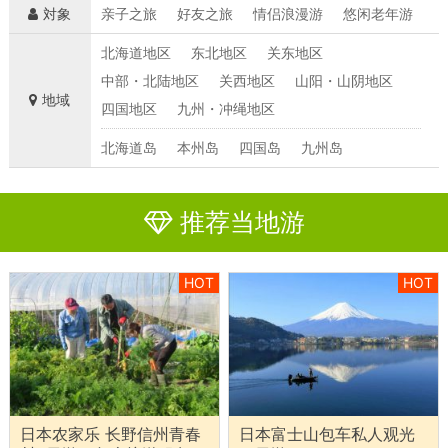
対象
亲子之旅
好友之旅
情侣浪漫游
悠闲老年游
北海道地区
东北地区
关东地区
中部・北陆地区
关西地区
山阳・山阴地区
地域
四国地区
九州・冲绳地区
北海道岛
本州岛
四国岛
九州岛
推荐当地游
HOT
HOT
日本农家乐 长野信州青春
日本富士山包车私人观光