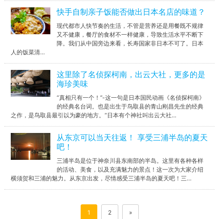
快手自制亲子饭能否做出日本名店的味道？
现代都市人快节奏的生活，不管是营养还是用餐既不规律
又不健康，餐厅的食材不一样健康，导致生活水平不断下
降。我们从中国旁边来看，长寿国家非日本不可了。日本
人的饭菜清…
这里除了名侦探柯南，出云大社，更多的是
海珍美味
“真相只有一个！”-这一句是日本国民动画《名侦探柯南》
的经典名台词。也是出生于鸟取县的青山刚昌先生的经典
之作，是鸟取县最引以为豪的地方。“日本有个神社叫出云大社…
从东京可以当天往返！ 享受三浦半岛的夏天
吧！
三浦半岛是位于神奈川县东南部的半岛。这里有各种各样
的活动、美食，以及充满魅力的景点！这一次为大家介绍
横须贺和三浦的魅力。从东京出发，尽情感受三浦半岛的夏天吧！三…
1
2
»