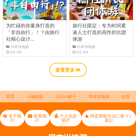
为忙碌的你量身打造的
旅行社限定：专为时间紧
「非自由行」！？由旅行
凑人士打造的高性价比团
社精心设计…
体游
日本当地游
日本当地游
02-06
02-04
查看更多
首页
小编精选
访日小帖子
寻找当地游
信息
关于我
联系我
个人信息
▲ 特定商取引法に基づく
们
们
保护
表記