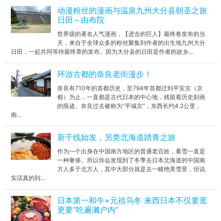
动漫粉丝的漫画与温泉九州大分县朝圣之旅
日田～由布院
世界级的著名人气漫画，【进击的巨人】最终卷发布的当
天，来自于全球众多的粉丝聚集到作者的出生地九州大分
日田，一起共同等待最终章的发布。因为大分县的日田是作者的故乡…
环游古都的奈良老街漫步！
奈良有710年的首都历史，至794年首都迁到平安京（京
都）为止，一直都是古代日本的中心地，残留着历史刻画
的痕迹。奈良过去被称为“平城京”，东西长约4.2公里，
南…
新干线始发，另类北海道踏青之旅
作为一个出身在中国南方地区的普通老百姓，看雪一直是
一种奢侈。所以你会发现到了冬季去日本北海道的中国南
方人多于北方人，其中大部分就是去一睹绝美雪景，但说
实话真的到…
日本第一和牛+元祖乌冬 来西日本不仅要逛
更要“吃遍濑户内”