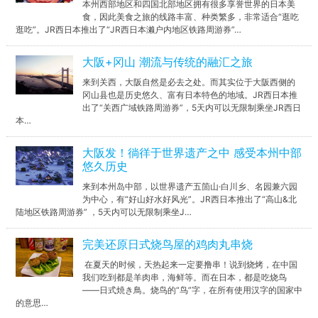
本州西部地区和四国北部地区拥有很多享誉世界的日本美
食，因此美食之旅的线路丰富、种类繁多，非常适合“逛吃
逛吃”。JR西日本推出了“JR西日本濑户内地区铁路周游券”…
大阪+冈山 潮流与传统的融汇之旅
来到关西，大阪自然是必去之处。而其实位于大阪西侧的
冈山县也是历史悠久、富有日本特色的地域。JR西日本推
出了“关西广域铁路周游券”，5天内可以无限制乘坐JR西日
本…
大阪发！徜徉于世界遗产之中 感受本州中部
悠久历史
来到本州岛中部，以世界遗产五箇山·白川乡、名园兼六园
为中心，有“好山好水好风光”。JR西日本推出了“高山&北
陆地区铁路周游券” ，5天内可以无限制乘坐J…
完美还原日式烧鸟屋的鸡肉丸串烧
在夏天的时候，天热起来一定要撸串！说到烧烤，在中国
我们吃到都是羊肉串，海鲜等。而在日本，都是吃烧鸟
——日式焼き鳥。烧鸟的“鸟”字，在所有使用汉字的国家中
的意思…