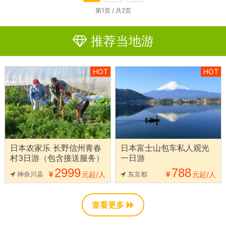
第1页 / 共2页
推荐当地游
HOT
HOT
日本农家乐 长野信州青春
日本富士山包车私人观光
村3日游（包含接送服务）
一日游
2999
788
神奈川县
元起/人
东京都
元起/人
查看更多